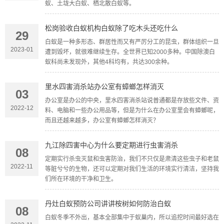
蚁、土垅大白蚁、栖北散白蚁等。
松岗验收白蚁机构白蚁除了吃木头还吃什么
29
白蚁是一种多形态、群居性而又有严厉分工的昆虫，群体组织一旦
2023-01
遭到毁坏，就很难继续生存。全世界已知2000多种。中国除澳白
蚁科尚未发现外，其他4科均有，共达300余种。
里水四害消杀站办公室有蟑螂怎样消灭
03
办公室是办公的中央，里水四害消杀站说普通都是存放些文件、资
2022-12
料、电脑和一些办公用品等，但是为什么在办公室里会有蟑螂呢，
而且还越来越多，办公室有蟑螂怎样消灭？
九江除四害中心为什么要定期进行虫害消杀
08
定期实行杀虫灭鼠和虫害防治，我们不只仅是肃清这些虫子和老鼠
2022-11
等脏兮兮的生物，还可以定期对我们生活的环境实行清洁，坚持我
们所在环境的干净和卫生。
丹灶白蚁预防公司讲讲桉树如何防治白蚁
08
白蚁冬季不外出，基本全部集中于蚁巢内，所以追挖时间最好选在