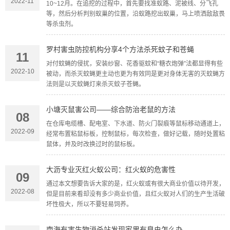
2022-11
10~12月。在追挖的过程中，首先要找准蚁路、泥被线、分飞孔
等，然后分析判别蚁巢的位置，沿蚁路挖出蚁巢，马上喷洒敌敌畏
等杀虫剂。
罗村害虫防控机构分享4个方法杀死蚊子和苍蝇
11
对付蚊蝇的侵扰，安装纱窗、花香驱蚊和“糖衣炮弹”法都显得有些
2022-10
被动，而杀灭蚊蝇更主动也更为有效同是更对身体无害的灭蚊蝇方
法则是以灭蚊蝇灯来杀灭蚊子苍蝇。
小塘灭鼠害公司——综合防治老鼠的方法
08
在仓库电缆槽、配电室、下水道、防火门裂痕等鼠标移动通道上，
2022-09
经常布置粘鼠标板，控制鼠标，每次检查，做好记载，随时处置粘
鼠体，并及时改换过时的鼠标板。
大沥专业灭红火蚁公司：红火蚁的危害性
09
通过本文想要告诉大家的是，红火蚁或有很大商业价值以待开发，
2022-08
但是目前来看却没有多少商业价值，且红火蚁对人们的生产生活破
坏性极大，所以不要轻易饲养。
南海有害生物消杀站发现家里有臭虫怎么办