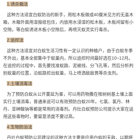
1.诱杀箱法
这种方法适宜白蚁防治的新手，用松木板做成40厘米见方的无盖木
箱，木箱外面用湿报纸包住，内放用水浸湿的松木板，木板间留有小
空隙。等白蚁诱进木板小空隙后，再喷灭蚁灵实行毒杀。
2.追挖法
这种方法适宜对白蚁生活习性有一定认识的种植户，由于白蚁冬季
不外出，基本全部集中于蚁巢内，所以追挖时间最好选在10~12月。
在追挖的过程中，首先要找准蚁路、泥被线、分飞孔等，然后分析判
别
蚁巢
的位置，沿蚁路挖出蚁巢，马上喷洒敌敌畏等杀虫剂。
3.土壤消毒法
为了预防白蚁从公开蔓延为害，可以用药物撒在桉树树基土壤上面
实行土壤消毒，普通来说可以有效
预防白蚁
20年。七氯、氯丹、林
丹、亚砷酸钠等都是常用的消毒剂。丹灶白蚁预防公司提示大家在运
用这些毒物时，要留意浓度不要过高。
4.生物防治法
丹灶白蚁预防公司建议的这种方法主要是应用
白蚁的天敌
，以期将