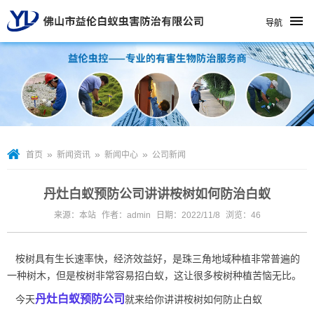
导航
»
»
»
首页
新闻资讯
新闻中心
公司新闻
丹灶白蚁预防公司讲讲桉树如何防治白蚁
来源：本站
作者：admin
日期：2022/11/8
浏览：
46
桉树具有生长速率快，经济效益好，是珠三角地域种植非常普遍的
一种树木，但是桉树非常容易招白蚁，这让很多桉树种植苦恼无比。
丹灶白蚁预防公司
今天
就来给你讲讲桉树如何防止白蚁