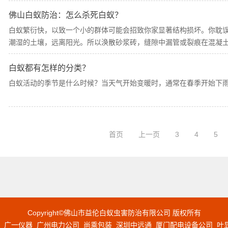
佛山白蚁防治：怎么杀死白蚁？
白蚁繁衍快，以致一个小的群体可能会招致你家显著结构损坏。你耽
潮湿的土壤，远离阳光。所以涣散砂浆砖，缝隙中漏管或裂痕在混凝土
白蚁都有怎样的分类？
白蚁活动的季节是什么时候？当天气开始变暖时，通常在春季开始下雨
首页
上一页
3
4
5
Copyright©佛山市益伦白蚁虫害防治有限公司 版权所有
广一仪器
广州电力公司
尚乘包装
深圳中远通
厦门配电设备公司
叶