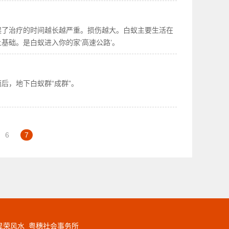
误了治疗的时间越长越严重。损伤越大。白蚁主要生活在
基础。是白蚁进入你的家‘高速公路’。
后，地下白蚁群“成群”。
6
7
显荣风水
粤穗社会事务所