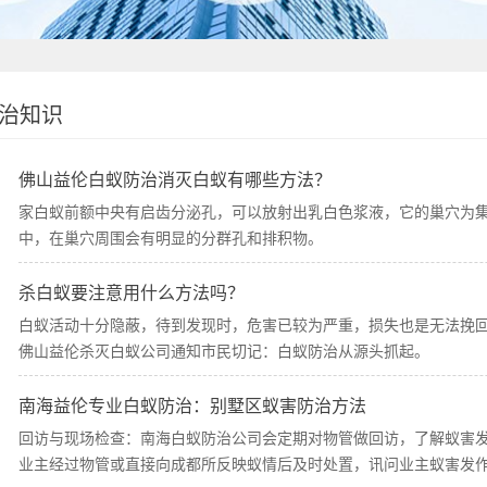
治知识
佛山益伦白蚁防治消灭白蚁有哪些方法？
家白蚁前额中央有启齿分泌孔，可以放射出乳白色浆液，它的巢穴为
中，在巢穴周围会有明显的分群孔和排积物。
杀白蚁要注意用什么方法吗？
白蚁活动十分隐蔽，待到发现时，危害已较为严重，损失也是无法挽
佛山益伦杀灭白蚁公司通知市民切记：白蚁防治从源头抓起。
南海益伦专业白蚁防治：别墅区蚁害防治方法
回访与现场检查：南海白蚁防治公司会定期对物管做回访，了解蚁害
业主经过物管或直接向成都所反映蚁情后及时处置，讯问业主蚁害发