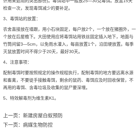
计用来遮雨的突出部份)。毒饵站中一般放25—30克毒饵。放置15天
检查一次，发现毒饵减少的要补足。
3、毒饵站的放置：
农舍直接放在墙跟，用小石块固定，每户放2个，一个放在猪圈外，一
个放在后屋檐下。大田使用应将毒饵站用铁丝固定插入地下，地面与
竹筒间留3—5cm，以免雨水灌入，每亩放置1个，沿田埂放置。每季
灭鼠放置时间不得少于20天，最好30天。
4、注意事项：
配制毒饵时要按照规定的操作规程执行，配制毒饵的地方要远离水源
和畜禽，不要徒手接触毒饵，剩余的鼠药、毒饵应及时回收保管，不
再用的毒饵、含毒垃圾及收集的鼠尸要深埋。
5、特效解毒剂为维生素K1。
上一页：
新建房屋白蚁预防
下一页：
病媒生物防控