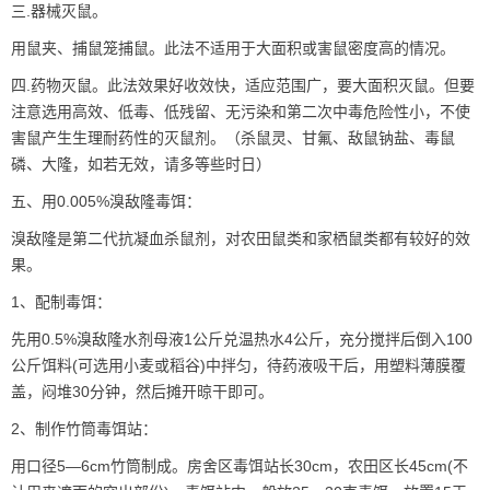
三.器械灭鼠。
用鼠夹、捕鼠笼捕鼠。此法不适用于大面积或害鼠密度高的情况。
四.药物灭鼠。此法效果好收效快，适应范围广，要大面积灭鼠。但要
注意选用高效、低毒、低残留、无污染和第二次中毒危险性小，不使
害鼠产生生理耐药性的灭鼠剂。（杀鼠灵、甘氟、敌鼠钠盐、毒鼠
磷、大隆，如若无效，请多等些时日）
五、用0.005%溴敌隆毒饵：
溴敌隆是第二代抗凝血杀鼠剂，对农田鼠类和家栖鼠类都有较好的效
果。
1、配制毒饵：
先用0.5%溴敌隆水剂母液1公斤兑温热水4公斤，充分搅拌后倒入100
公斤饵料(可选用小麦或稻谷)中拌匀，待药液吸干后，用塑料薄膜覆
盖，闷堆30分钟，然后摊开晾干即可。
2、制作竹筒毒饵站：
用口径5—6cm竹筒制成。房舍区毒饵站长30cm，农田区长45cm(不