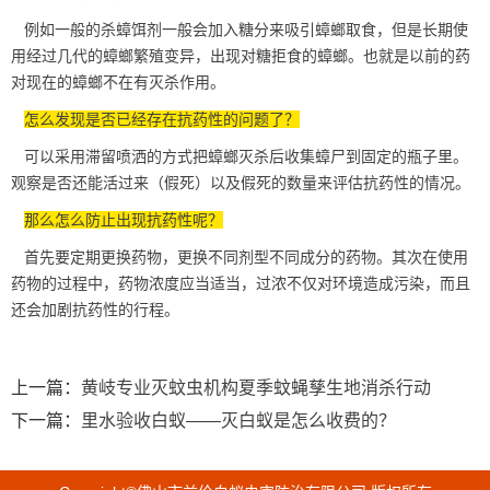
例如一般的杀蟑饵剂一般会加入糖分来吸引蟑螂取食，但是长期使
用经过几代的
蟑螂
繁殖变异，出现对糖拒食的蟑螂。也就是以前的药
对现在的蟑螂不在有灭杀作用。
怎么发现是否已经存在抗药性的问题了？
可以采用滞留喷洒的方式把蟑螂灭杀后收集蟑尸到固定的瓶子里。
观察是否还能活过来（假死）以及假死的数量来评估
抗药性
的情况。
那么怎么防止出现抗药性呢？
首先要定期更换药物，更换不同剂型不同成分的药物。其次在
使用
药物
的过程中，药物浓度应当适当，过浓不仅对环境造成污染，而且
还会加剧抗药性的行程。
上一篇：
黄岐专业灭蚊虫机构夏季蚊蝇孳生地消杀行动
下一篇：
里水验收白蚁——灭白蚁是怎么收费的？