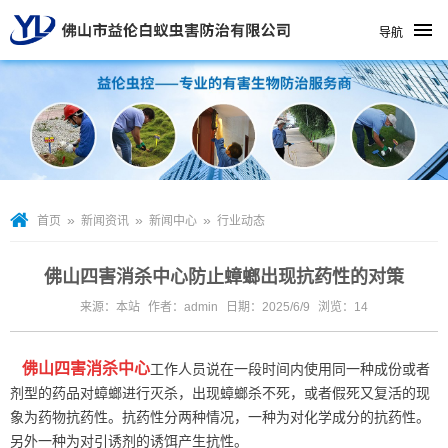
导航
»
»
»
首页
新闻资讯
新闻中心
行业动态
佛山四害消杀中心防止蟑螂出现抗药性的对策
来源：本站
作者：admin
日期：2025/6/9
浏览：
14
佛山四害消杀中心
工作人员说在一段时间内使用同一种成份或者
剂型的药品对蟑螂进行灭杀，出现蟑螂杀不死，或者假死又复活的现
象为药物抗药性。抗药性分两种情况，一种为对化学成分的抗药性。
另外一种为对引诱剂的诱饵产生抗性。