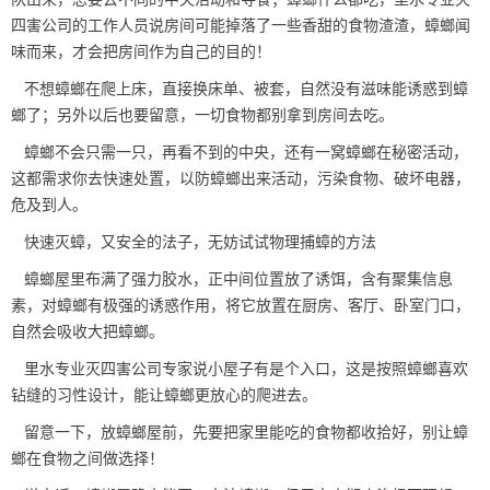
四害公司
的工作人员说房间可能掉落了一些香甜的食物渣渣，蟑螂闻
味而来，才会把房间作为自己的目的！
不想蟑螂在爬上床，直接换床单、被套，自然没有滋味能诱惑到蟑
螂了；另外以后也要留意，一切食物都别拿到房间去吃。
蟑螂不会只需一只，再看不到的中央，还有一窝蟑螂在秘密活动，
这都需求你去快速处置，以防蟑螂出来活动，污染食物、破坏电器，
危及到人。
快速灭蟑，又安全的法子，无妨试试物理捕蟑的方法
蟑螂屋
里布满了强力胶水，正中间位置放了诱饵，含有聚集信息
素，对蟑螂有极强的诱惑作用，将它放置在厨房、客厅、卧室门口，
自然会吸收大把蟑螂。
里水专业灭四害公司专家说小屋子有是个入口，这是按照蟑螂喜欢
钻缝的习性设计，能让蟑螂更放心的爬进去。
留意一下，放蟑螂屋前，先要把家里能吃的食物都收拾好，别让蟑
螂在食物之间做选择！