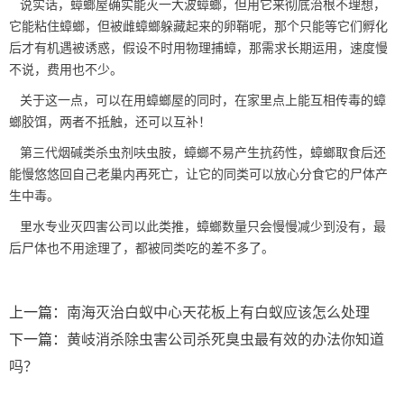
说实话，蟑螂屋确实能灭一大波蟑螂，但用它来彻底治根不理想，
它能粘住蟑螂，但被雌蟑螂躲藏起来的
卵鞘
呢，那个只能等它们孵化
后才有机遇被诱惑，假设不时用物理捕蟑，那需求长期运用，速度慢
不说，费用也不少。
关于这一点，可以在用蟑螂屋的同时，在家里点上能互相传毒的蟑
螂胶饵，两者不抵触，还可以互补！
第三代烟碱类杀虫剂呋虫胺，蟑螂不易
产生抗药性
，蟑螂取食后还
能慢悠悠回自己老巢内再死亡，让它的同类可以放心分食它的尸体产
生中毒。
里水专业灭四害公司以此类推，蟑螂数量只会慢慢减少到没有，最
后尸体也不用途理了，都被同类吃的差不多了。
上一篇：
南海灭治白蚁中心天花板上有白蚁应该怎么处理
下一篇：
黄岐消杀除虫害公司杀死臭虫最有效的办法你知道
吗？